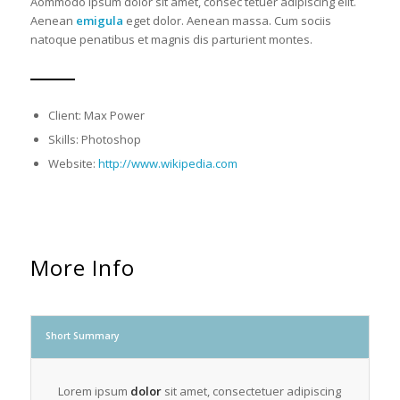
Aommodo ipsum dolor sit amet, consec tetuer adipiscing elit.
Aenean
emigula
eget dolor. Aenean massa. Cum sociis
natoque penatibus et magnis dis parturient montes.
Client: Max Power
Skills: Photoshop
Website:
http://www.wikipedia.com
More Info
Short Summary
Lorem ipsum
dolor
sit amet, consectetuer adipiscing