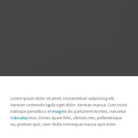
Lorem ipsum dolor sit amet, consectetuer adipiscing elit.
Aenean commodo ligula eget dolor. Aenean massa. Cum sociis
natoque penatibus et
magnis
dis parturient montes, nascetur
ridiculus
mus. Donec quam felis, ultricies nec, pellentesque
eu, pretium quis, sem. Nulla consequat massa quis enim.