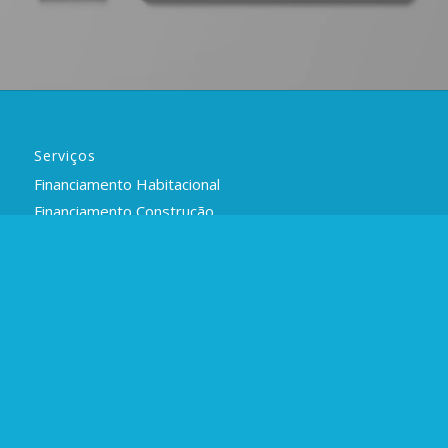
Serviços
Financiamento Habitacional
Financiamento Construção
Crédito Rural
Crédito Real Fácil
Crédito Consignado
Consórcio
Contas CAIXA
Cartões CAIXA
Seguros e Capitalização CAIXA